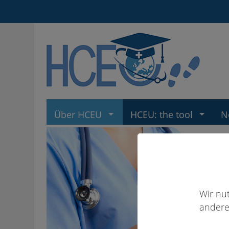
Über HCEU
HCEU: the tool
N
Wir nu
andere