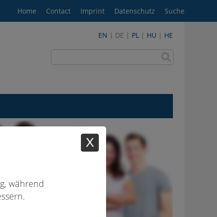
Home
Contact
Imprint
Datenschutz
Suche
EN
| DE |
PL
|
HU
|
HE
X
ig, während
ssern.