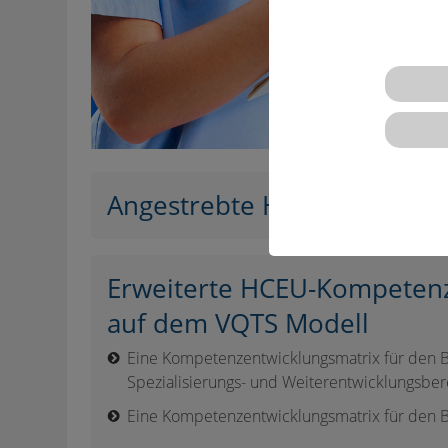
Angestrebte HCEU Ergebnis
Erweiterte HCEU-Kompetenz
auf dem VQTS Modell
Eine Kompetenzentwicklungsmatrix für den B
Spezialisierungs- und Weiterentwicklungsber
Eine Kompetenzentwicklungsmatrix für den B