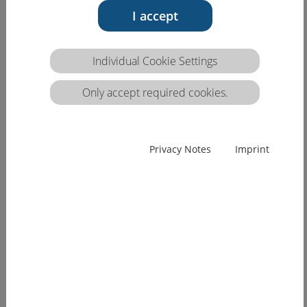
Ιστότοπος του μοντέλου VQTS
I accept
(
www.vocationalqualification.net
)
Το πιλοτικό πρόγραμμα του VQTS (Vocational
Individual Cookie Settings
Qualification Transfer System) επιδίωξε να
Only accept required cookies.
δημιουργήσει μία συστηματική διαδικασία που
να εξασφαλίζει την διεθνή μεταφορά
επαγγελματικών τίτλων (σε όρους ικανοτήτων και
δεξιοτήτων), με σκοπό να αυξηθεί η κινητικότητα
Privacy Notes
Imprint
στην επαγγελματική εκπαίδευση και κατάρτιση,
χρησιμοποιώντας τον τίτλο σαν «κοινό νόμισμα»
σε όλη την Ευρώπη. Ο ιστότοπος παρέχει μεταξύ
άλλων ένα αριθμό δημοσιεύσεων και πηγών για
το μοντέλο VQTS και την εφαρμογή του στην
εκπαιδευτική πρακτική.
(Ένα Ευρωπαϊκό πρόγραμμα που συντονίζεται